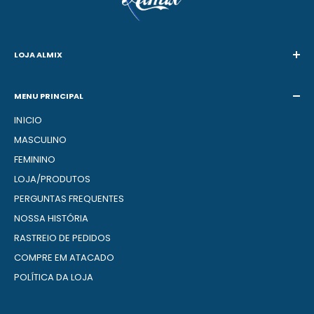
LOJA ALMIX
25 Anos de Trabalho com Moda
MENU PRINCIPAL
CNPJ:
72.319.593/0001-64
INÍCIO
Email:
suporte@lojaalmix.com.br
MASCULINO
FEMININO
LOJA/PRODUTOS
PERGUNTAS FREQUENTES
NOSSA HISTÓRIA
RASTREIO DE PEDIDOS
COMPRE EM ATACADO
POLÍTICA DA LOJA