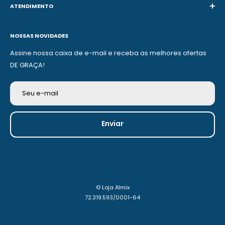
ATENDIMENTO
WhatsApp:
(44) 99765-3820
NOSSAS NOVIDADES
Telefone:
(44) 32343398
Assine nossa caixa de e-mail e receba as melhores ofertas
Email:
suporte@lojaalmix.com.br'
DE GRAÇA!
Horário de Atendimento:
Segunda a Sexta 7:30 As 18:00
Seu e-mail
Enviar
© Loja Almix
72.319.593/0001-64