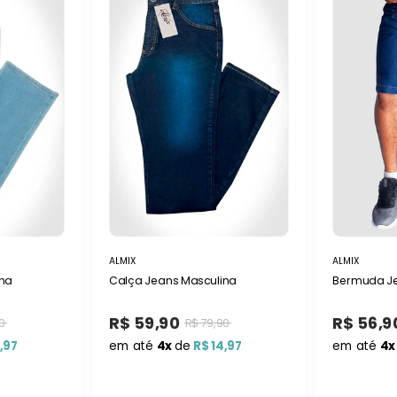
ALMIX
ALMIX
na
Calça Jeans Masculina
Bermuda Je
R$ 59,90
R$ 56,9
0
R$ 79,90
,97
em até
4x
de
R$ 14,97
em até
4x