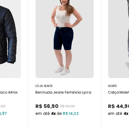
LOJA ALMIX
ALMIX
jaco Almix
Bermuda Jeans Feminina Lycra
Calça Mole
R$ 56,90
R$ 44,9
,90
R$ 69,90
4,97
em até
4x
de
R$ 14,22
em até
4x