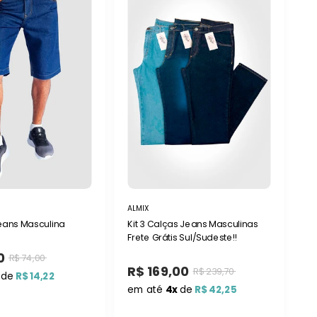
ALMIX
ans Masculina
Kit 3 Calças Jeans Masculinas
Frete Grátis Sul/Sudeste!!
0
R$ 74,00
R$ 169,00
R$ 239,70
de
R$ 14,22
em até
4x
de
R$ 42,25