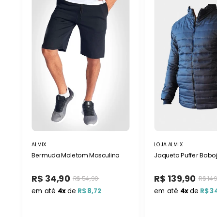
ALMIX
LOJA ALMIX
Bermuda Moletom Masculina
Jaqueta Puffer Bobo
R$ 34,90
R$ 139,90
R$ 54,90
R$ 149
em até
4x
de
R$ 8,72
em até
4x
de
R$ 3