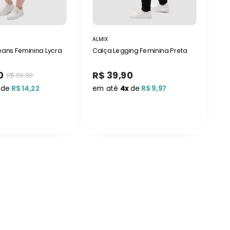
ALMIX
AL
ans Feminina Lycra
Calça Legging Feminina Preta
Ca
V
0
R$ 39,90
R$ 69,90
R
de
R$ 14,22
em até
4x
de
R$ 9,97
e