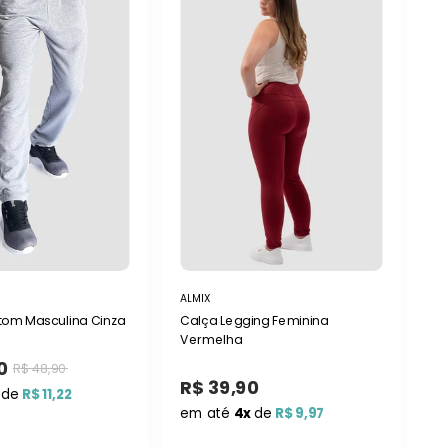
ALMIX
AL
tom Masculina Cinza
Calça Legging Feminina
Ca
Vermelha
0
R
R$ 48,90
R$ 39,90
de
R$ 11,22
e
em até
4x
de
R$ 9,97