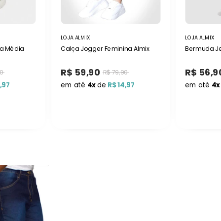
LOJA ALMIX
LOJA ALMIX
na Média
Calça Jogger Feminina Almix
Bermuda Je
R$ 59,90
R$ 56,9
90
R$ 79,90
,97
em até
4x
de
R$ 14,97
em até
4x