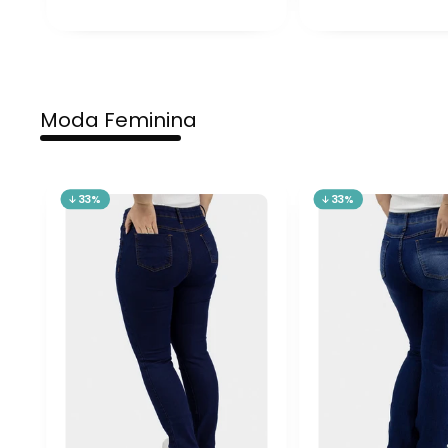
Moda Feminina
33%
33%