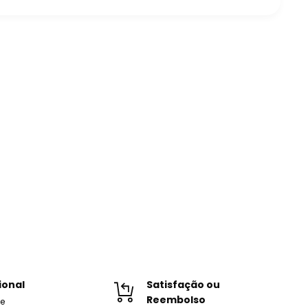
ional
Satisfação ou
Reembolso
de