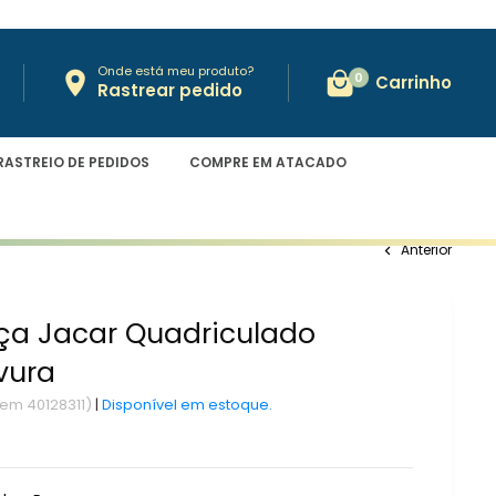
Onde está meu produto?
0
Carrinho
Rastrear pedido
RASTREIO DE PEDIDOS
COMPRE EM ATACADO
Anterior
ça Jacar Quadriculado
vura
tem 40128311)
|
Disponível em estoque.