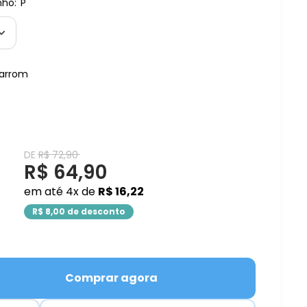
ho:
P
arrom
Translation
DE
R$ 72,90
missing:
Translation
R$ 64,90
11%
pt-
BR.product.general.regular_price
missing:
em até 4x de
R$ 16,22
pt-
R$ 8,00 de desconto
BR.product.general.sale_pri
Comprar agora