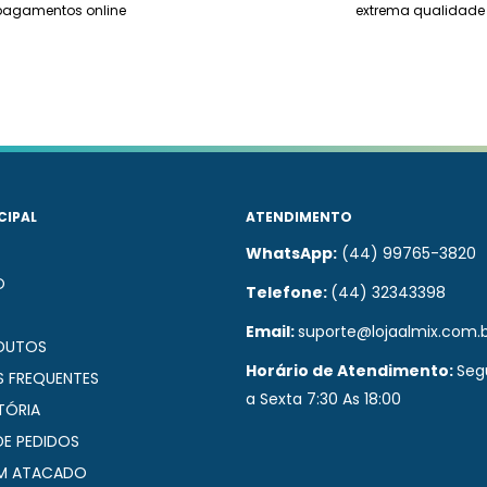
pagamentos online
extrema qualidade
CIPAL
ATENDIMENTO
WhatsApp:
(44) 99765-3820
O
Telefone:
(44) 32343398
Email:
suporte@lojaalmix.com.b
DUTOS
Horário de Atendimento:
Seg
 FREQUENTES
a Sexta 7:30 As 18:00
TÓRIA
DE PEDIDOS
M ATACADO